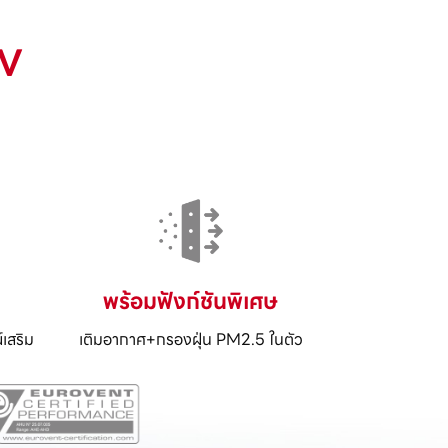
V
พร้อมฟังก์ชันพิเศษ
์เสริม
เติมอากาศ+กรองฝุ่น PM2.5 ในตัว