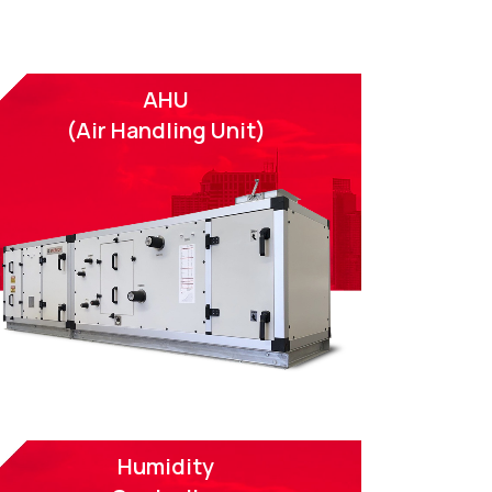
AHU
(Air Handling Unit)
Humidity