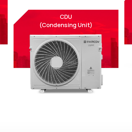
CDU
(Condensing Unit)