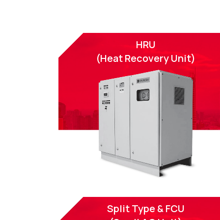
HRU
(Heat Recovery Unit)
Split Type & FCU